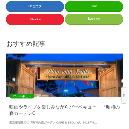
はてブ
LINE
feedly
Pocket
おすすめ記事
バーベキュー
映画やライブを楽しみながらバーベキュー！『昭和の
森ガーデンC
東京都昭島市の『昭和の森ガーデン CAFE & BBQ』が、2019年6…