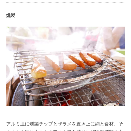
燻製
アルミ皿に燻製チップとザラメを置き上に網と食材、そ