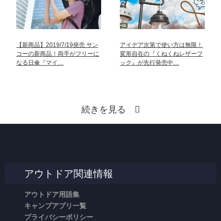
【新商品】2019/7/19発売 サン
アイデア次第で使い方は無限！
コーの新商品！両手がフリーに
変形自在の『くねくねレザーフ
なる日傘『マイ…
ック』が先行発売中…
続きを見る
アウトドア関連情報
アウトドア用語集
キャンプアプリ一覧
プライバシーポリシー