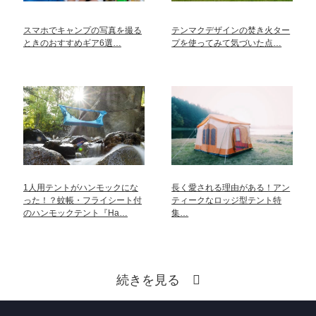
スマホでキャンプの写真を撮る
テンマクデザインの焚き火ター
ときのおすすめギア6選…
プを使ってみて気づいた点…
1人用テントがハンモックにな
長く愛される理由がある！アン
った！？蚊帳・フライシート付
ティークなロッジ型テント特
のハンモックテント『Ha…
集…
続きを見る