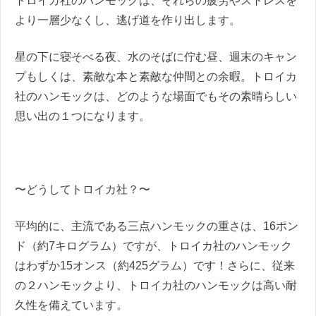
トロイカ社のハンモックは、それらの疲労やストレスを
より一層少なくし、逃げ道を作り出します。
星の下に寝そべる夜、水のそばに佇む昼、週末のキャン
プもしくは、素敵な本と素敵な仲間との余暇。トロイカ
社のハンモックは、どのような場面でもその素晴らしい
思い出の１つになります。
〜どうしてトロイカ社？〜
平均的に、主流である三点ハンモックの重さは、
16
ポン
ド（約
7
キログラム）ですが、トロイカ社のハンモック
はわずか
15
オンス（約
425
グラム）です！さらに、従来
の２ハンモックより、トロイカ社のハンモックは高い耐
久性を備えています。