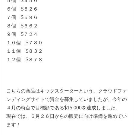
５個 $
４５０
６個 $
５２６
７個 $
５９６
８個 $
６６２
９個 $
７２４
１０個 $
７８０
１１個 $
８３２
１２個 $
８７８
こちらの商品はキックスターターという、クラウドファ
ンディングサイトで資金を募集していましたが、今年の
４月の時点で目標額である$15,000
を達成しました。
現在では、６月２６日からの販売に向け準備を進めてい
ます！