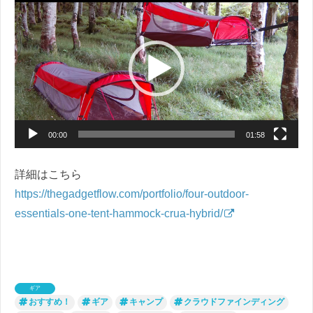
画
プ
レ
ー
ヤ
ー
00:00
01:58
詳細はこちら
https://thegadgetflow.com/portfolio/four-outdoor-
essentials-one-tent-hammock-crua-hybrid/
ギア
おすすめ！
ギア
キャンプ
クラウドファインディング