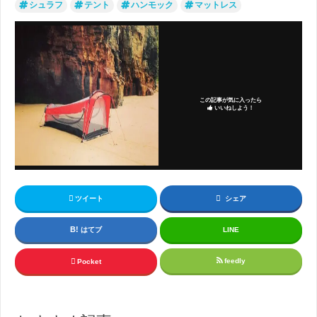
シュラフ
テント
ハンモック
マットレス
この記事が気に入ったら
いいねしよう！
ツイート
シェア
はてブ
LINE
feedly
Pocket