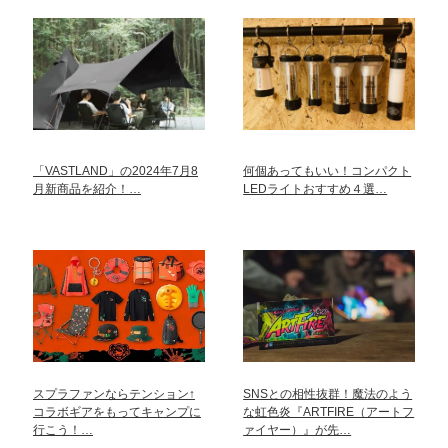
「VASTLAND」の2024年7月8
何個あってもいい！コンパクト
月新商品を紹介！…
LEDライトおすすめ４選…
スプラファンならテンション↑
SNSとの相性抜群！魔法のよう
コラボギアをもってキャンプに
な虹色炎『ARTFIRE（アートフ
行こう！…
ァイヤー）』が先…