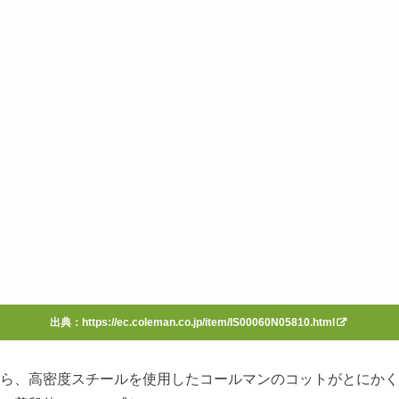
出典：
https://ec.coleman.co.jp/item/IS00060N05810.html
ら、高密度スチールを使用したコールマンのコットがとにかく