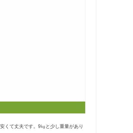
安くて丈夫です。
9
㎏と少し重量があり