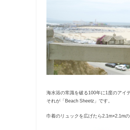
海水浴の常識を破る100年に1度のアイ
それが「Beach Sheetz」です。
巾着のリュックを広げたら
2.1m×2.1m
の