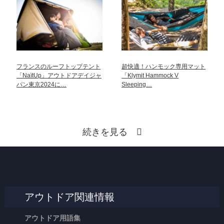
フランスのルーフトップテント
超快適！ハンモック専用マット
「NaïtUp」アウトドアデイジャ
「Klymit Hammock V
パン東京2024に…
Sleeping…
続きを見る
アウトドア関連情報
アウトドア用語集