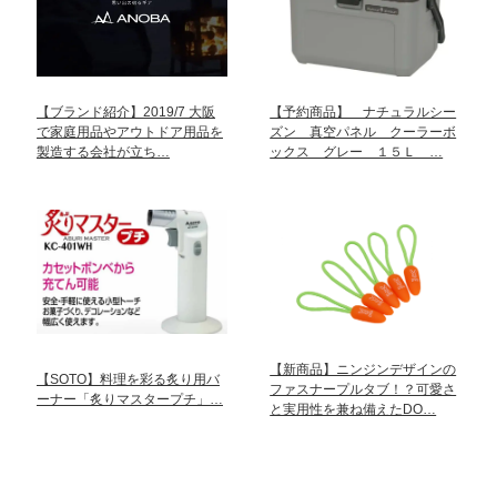
【ブランド紹介】2019/7 大阪
【予約商品】 ナチュラルシー
で家庭用品やアウトドア用品を
ズン 真空パネル クーラーボ
製造する会社が立ち…
ックス グレー １５Ｌ …
【新商品】ニンジンデザインの
【SOTO】料理を彩る炙り用バ
ファスナープルタブ！？可愛さ
ーナー「炙りマスタープチ」…
と実用性を兼ね備えたDO…