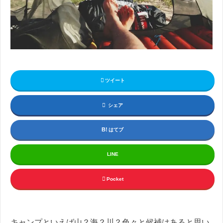
ツイート
シェア
はてブ
LINE
Pocket
キャンプといえば山？海？川？色々と候補はあると思い