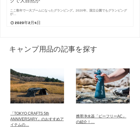
グで大自然が
ここ数年で一大ブームになったグランピング。2020年、国立公園でもグランピング
が…
2020年2月4日
キャンプ用品の記事を探す
「TOKYO CRAFTS 5th
携帯浄水器「ビーフリーAC」
ANNIVERSARY」のおすすめア
の紹介！…
イテムの…