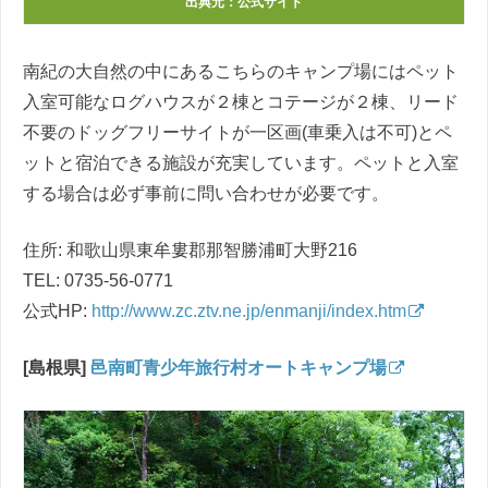
出典元：公式サイト
南紀の大自然の中にあるこちらのキャンプ場にはペット
入室可能なログハウスが２棟とコテージが２棟、リード
不要のドッグフリーサイトが一区画(車乗入は不可)とペ
ットと宿泊できる施設が充実しています。ペットと入室
する場合は必ず事前に問い合わせが必要です。
住所: 和歌山県東牟婁郡那智勝浦町大野216
TEL: 0735-56-0771
公式HP:
http://www.zc.ztv.ne.jp/enmanji/index.htm
[島根県]
邑南町青少年旅行村オートキャンプ場