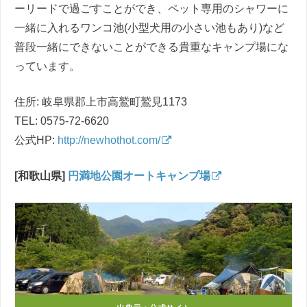
ーリードで過ごすことができ、ペット専用のシャワーに
一緒に入れるワンコ池(小型犬用の小さい池もあり)など
普段一緒にできないことができる貴重なキャンプ場にな
っています。
住所: 岐阜県郡上市高鷲町鷲見1173
TEL: 0575-72-6620
公式HP:
http://newhothot.com/
[和歌山県]
円満地公園オートキャンプ場