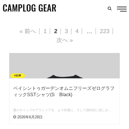
« 前へ
1
2
3
4
…
223
次へ »
AI記事
ベイシントゥガーデンオムニフリーズゼログラフ
ィックSSTシャツ(S Black)
夏のキャンプやアウトドアを、より快適に、そして個性的に楽しみ…
2026年6月28日