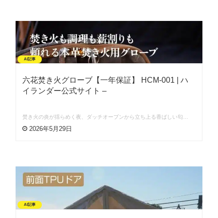
AI記事
六花焚き火グローブ【一年保証】 HCM-001 | ハ
イランダー公式サイト –
焚き火の炎が揺らめく夜、ダッチオーブンから立ち上る香ばしい匂…
2026年5月29日
AI記事