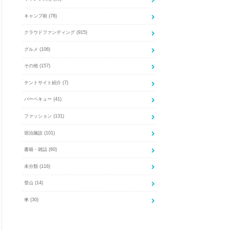
キャンプ術
(78)
クラウドファンディング
(915)
グルメ
(106)
その他
(157)
テントサイト紹介
(7)
バーベキュー
(41)
ファッション
(131)
宿泊施設
(101)
書籍・雑誌
(60)
未分類
(116)
登山
(14)
車
(30)